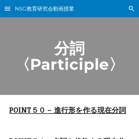
NSG教育研究会動画授業
Skip to main content
Skip to navigation
分詞
〈Participle〉
POINT
５０
－
進行形を作る現在分詞